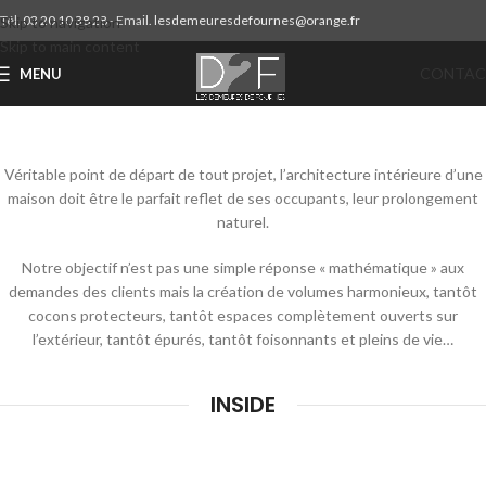
Tél.
03 20 10 38 28
- Email.
lesdemeuresdefournes@orange.fr
Skip to navigation
Skip to main content
CONTAC
MENU
Véritable point de départ de tout projet, l’architecture intérieure d’une
maison doit être le parfait reflet de ses occupants, leur prolongement
naturel.
Notre objectif n’est pas une simple réponse « mathématique » aux
demandes des clients mais la création de volumes harmonieux, tantôt
cocons protecteurs, tantôt espaces complètement ouverts sur
l’extérieur, tantôt épurés, tantôt foisonnants et pleins de vie…
INSIDE