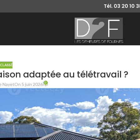
Tél. 03 20 10 
CLASSÉ
on adaptée au télétravail ?
0
e Nayet
On 5 juin 2026