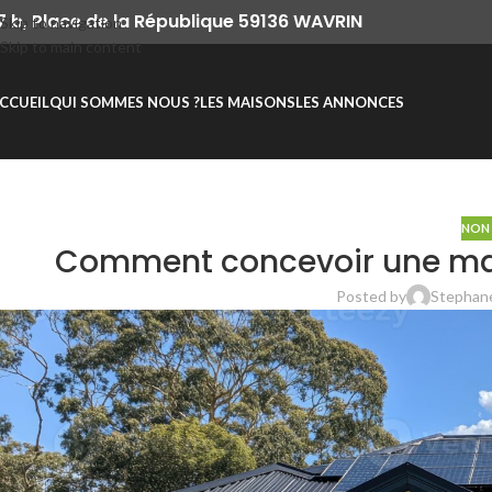
7 b, Place de la République 59136 WAVRIN
Skip to navigation
Skip to main content
CCUEIL
QUI SOMMES NOUS ?
LES MAISONS
LES ANNONCES
NON 
Comment concevoir une mais
Posted by
Stephan