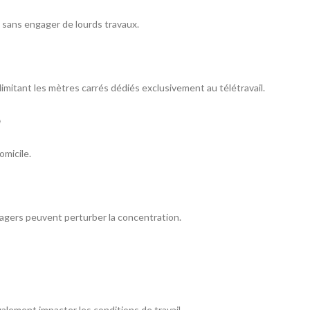
s sans engager de lourds travaux.
mitant les mètres carrés dédiés exclusivement au télétravail.
e
omicile.
nagers peuvent perturber la concentration.
galement impacter les conditions de travail.